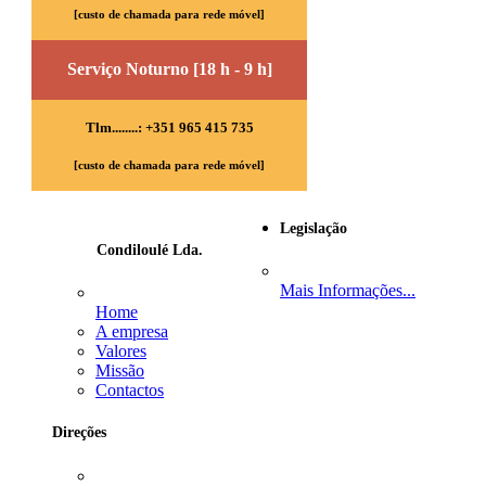
[custo de chamada para rede móvel]
Serviço Noturno [18 h - 9 h]
Tlm........: +351 965 415 735
[custo de chamada para rede móvel]
Legislação
Condiloulé Lda.
Mais Informações...
Home
A empresa
Valores
Missão
Contactos
Direções