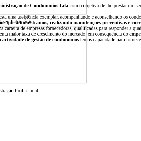
ministração de Condomínios Lda
com o objetivo de lhe prestar um se
resta uma assistência exemplar, acompanhando e aconselhando os con
o seu Património
ios que administramos, realizando manutenções preventivas e cor
a carteira de empresas fornecedoras, qualificadas para responder a qua
enta maior taxa de crescimento do mercado, em consequência do
empen
 actividade de gestão de condomínios
temos capacidade para fornecer,
ração Profissional