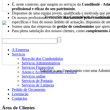
É, neste contexto, que surgem os serviços da
Condiloulé - Ad
profissional e eficaz do seu património
.
Dispomos de uma equipa jovem, qualificada e motivada que p
Transparência e Competência da Gestão d
Os nossos profissionais circulam
diariamente pelos condomín
específicas e fora do nosso âmbito de actuação, dispomos de um
Somos uma das empresas de
gestão de condomínios
que apres
Para plena satisfação dos nossos clientes, como
complemento à
A Empresa
Serviços
Receção dos Condomínios
Serviços Administrativos
Serviços Financeiros
Valorize o seu Condomínio com uma Administ
Apoio e Acompanhamento Técnico
Serviços online
Serviços de Portaria
Serviços de Limpeza
Pedido de Orçamento
Legislação
Contactos
Área de Clientes