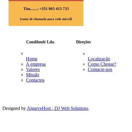
Tlm........: +351 965 415 735
[custo de chamada para rede móvel]
Condiloulé Lda.
Direções
Home
Localização
A empresa
Como Chegar?
Valores
Contacte-nos
Missão
Contactos
Designed by
AlgarveHost - DJ Web Solutions
.